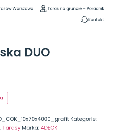
rasów Warszawa
Taras na gruncie – Poradnik
Kontakt
aska DUO
ka
COK_10x70x4000_grafit
Kategorie:
,
Tarasy
Marka:
4DECK