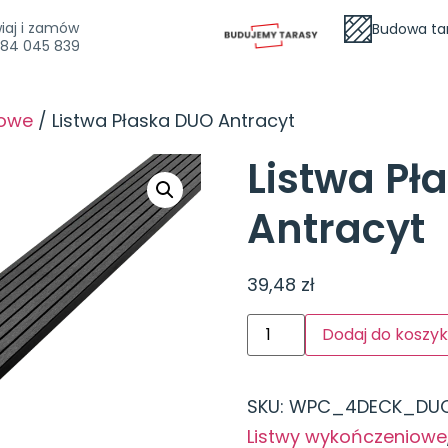
iaj i zamów
Budowa ta
84 045 839
iowe
/ Listwa Płaska DUO Antracyt
Listwa Pł
Antracyt
39,48
zł
Dodaj do koszy
SKU:
WPC_4DECK_DUO_
Listwy wykończeniowe